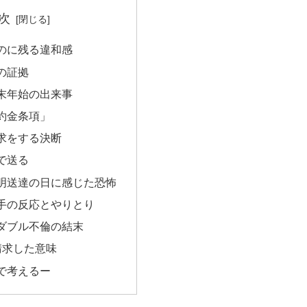
次
のに残る違和感
の証拠
末年始の出来事
約金条項」
求をする決断
で送る
明送達の日に感じた恐怖
手の反応とやりとり
ダブル不倫の結末
請求した意味
で考えるー