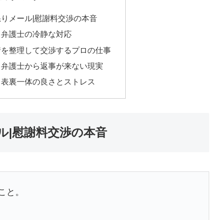
りメール|慰謝料交渉の本音
る弁護士の冷静な対応
情を整理して交渉するプロの仕事
…弁護士から返事が来ない現実
｜表裏一体の良さとストレス
ル|慰謝料交渉の本音
こと。