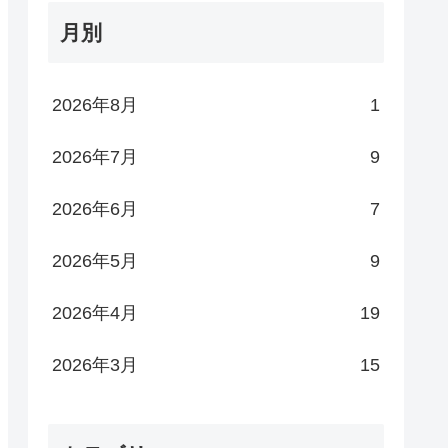
月別
2026年8月
1
2026年7月
9
2026年6月
7
2026年5月
9
｜カバン
離婚ロードマップ⑫｜不倫相
離婚ロードマップ⑨
確信し
手の衝撃の事実【慰謝料請
手の正体が判明｜探
2026年4月
19
求・内容証明と弁護士交渉】
特定された一部始終
2026年3月
15