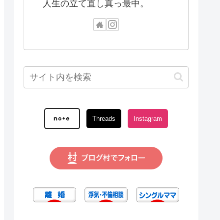
人生の立て直し真っ最中。
Threads
Instagram
｜カバン
離婚ロードマップ⑫｜不倫相
離婚ロードマップ⑨
確信し
手の衝撃の事実【慰謝料請
手の正体が判明｜探
求・内容証明と弁護士交渉】
特定された一部始終