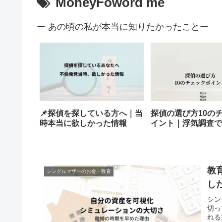
MoneyFoword me
ー あの頃の私が本当に知りたかったことー
📌探偵を探している方へ｜当
探偵の選び方10の
時本当に欲しかった情報
イント｜浮気調査で
私の実体験と注意点
教
シングルマザーのお金・教育
し
シン
切っ
れる